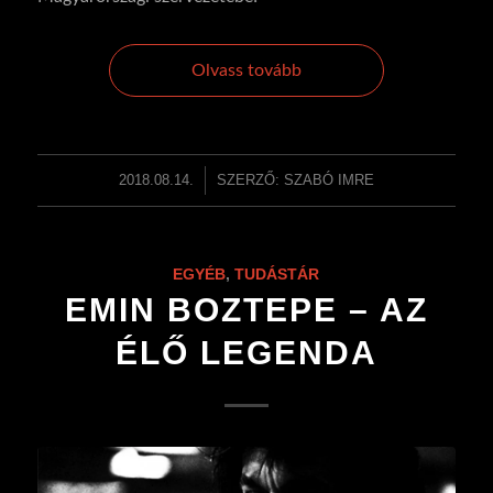
Olvass tovább
2018.08.14.
/
SZERZŐ:
SZABÓ IMRE
EGYÉB
,
TUDÁSTÁR
EMIN BOZTEPE – AZ
ÉLŐ LEGENDA