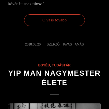
kövér f**znak tűnsz!”
Olvass tovább
2018.03.20.
/
SZERZŐ:
HAVAS TAMÁS
EGYÉB
,
TUDÁSTÁR
YIP MAN NAGYMESTER
ÉLETE