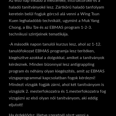
Az első nap inkább a mestereké, instruktoroké és a
haladó tanítványoké lesz. Zártkörű haladó tanfolyam
keretein belül fogjuk górcső alá venni a Wing Tsun
Kuen leghaladóbb technikáit, ugymint a Muk Yang
Chong, a Biu Tze és az EBMAS program 1-2-3.
technikusi szintjeinek tematikája.
-A második napon tanulói kurzus lesz, ahol az 1-12.
tanulófokozat EBMAS programja lesz terítéken,
kiegészítve azokkal a dolgokkal, amiket a tanítványok
kérdeznek. Minden bizonnyal lesz antigrappling
program és néhány olyan kiegészítés, amit az EBMAS
vizsgaprogrammal kapcsolatban fogok kérdezni!
Mindezt vizsgák fogják zárni, ahol két tanítványom is
vizsgázik 2. mesterfokozatra és 1.mesterfokozatra fog
vizsgázni az első olyan női tanítványom, aki eddig
eljutott!
Ha érdeklődsz, illetve szeretnél részt venni a