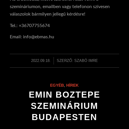
szemináriumon, emailben vagy telefonon szívesen
válaszolok bármilyen jellegű kérdésre!
Tel.: +36707755674
Email:
info@ebmas.hu
2022.09.18.
/
SZERZŐ:
SZABÓ IMRE
EGYÉB
,
HÍREK
EMIN BOZTEPE
SZEMINÁRIUM
BUDAPESTEN