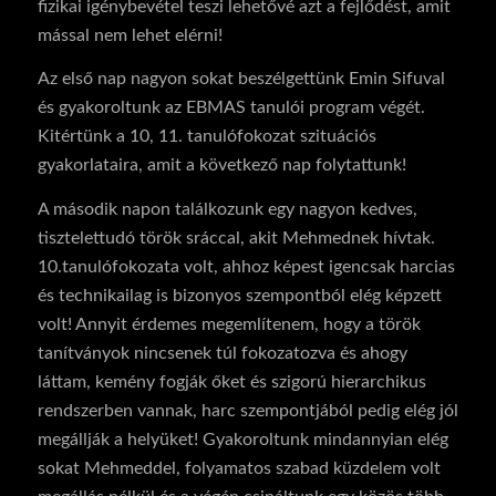
fizikai igénybevétel teszi lehetővé azt a fejlődést, amit
mással nem lehet elérni!
Az első nap nagyon sokat beszélgettünk Emin Sifuval
és gyakoroltunk az EBMAS tanulói program végét.
Kitértünk a 10, 11. tanulófokozat szituációs
gyakorlataira, amit a következő nap folytattunk!
A második napon találkozunk egy nagyon kedves,
tisztelettudó török sráccal, akit Mehmednek hívtak.
10.tanulófokozata volt, ahhoz képest igencsak harcias
és technikailag is bizonyos szempontból elég képzett
volt! Annyit érdemes megemlítenem, hogy a török
tanítványok nincsenek túl fokozatozva és ahogy
láttam, kemény fogják őket és szigorú hierarchikus
rendszerben vannak, harc szempontjából pedig elég jól
megállják a helyüket! Gyakoroltunk mindannyian elég
sokat Mehmeddel, folyamatos szabad küzdelem volt