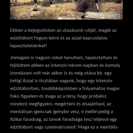
Ebben a bejegyzésben az utazásunk célját, magát az
edzőtábort fogom leírni és az azzal kapcsolatos
tapasztalatainkat!
Jómagam is nagyon sokat tanultam, tapasztaltam és
fejlődtem ebben az intenzív három napban és komoly
izomlázam volt már akkor is és még utána kb. egy
hétig! Azzal is tisztában vagyok, hogy egy intenzív
edzőtáborban, továbbképzésben a folyamatos magas
fokú figyelem és maga az a tény, hogy próbálsz
mindent megfigyelni, megérteni és elsajátítani, az
mentálisan igencsak igénybe vesz, e melllé pedig a
fizikai fáradság, az izmok fáradsága tesz teljessé egy
edzőtábort vagy szemináriumot! Maga ez a mentális-