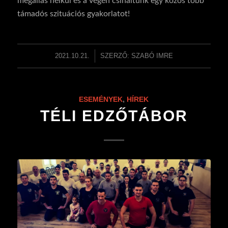
megállás nélkül és a végén csináltunk egy közös több
támadós szituációs gyakorlatot!
2021.10.21.
/
SZERZŐ:
SZABÓ IMRE
ESEMÉNYEK
,
HÍREK
TÉLI EDZŐTÁBOR