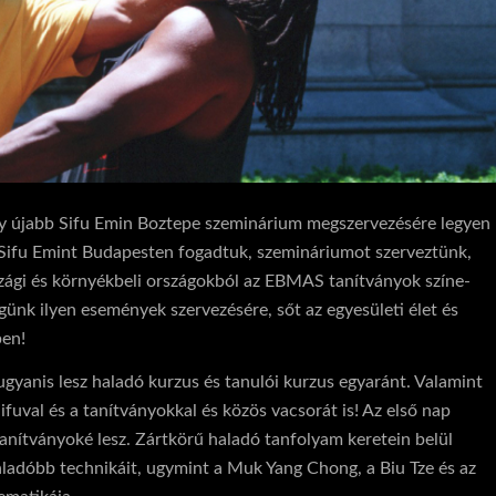
egy újabb Sifu Emin Boztepe szeminárium megszervezésére legyen
 Sifu Emint Budapesten fogadtuk, szemináriumot szerveztünk,
szági és környékbeli országokból az EBMAS tanítványok színe-
günk ilyen események szervezésére, sőt az egyesületi élet és
ben!
 ugyanis lesz haladó kurzus és tanulói kurzus egyaránt. Valamint
uval és a tanítványokkal és közös vacsorát is! Az első nap
tanítványoké lesz. Zártkörű haladó tanfolyam keretein belül
ladóbb technikáit, ugymint a Muk Yang Chong, a Biu Tze és az