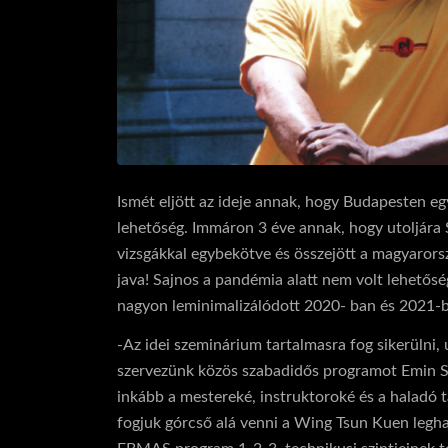
Ismét eljött az ideje annak, hogy Budapesten 
lehetőség. Immáron 3 éve annak, hogy utoljára
vizsgákkal egybekötve és összejött a magyaror
java! Sajnos a pandémia alatt nem volt lehetősé
nagyon leminimalizálódott 2020- ban és 2021-
-Az idei szeminárium tartalmasra fog sikerülni,
szervezünk közös szabadidős programot Emin Sif
inkább a mestereké, instruktoroké és a haladó 
fogjuk górcső alá venni a Wing Tsun Kuen legha