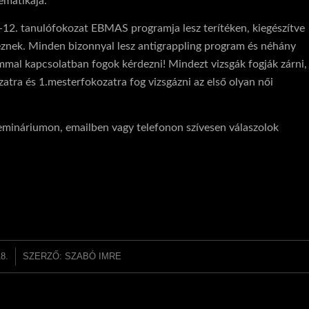
ematikája.
1-12. tanulófokozat EBMAS programja lesz terítéken, kiegészítve
eznek. Minden bizonnyal lesz antigrappling program és néhány
mal kapcsolatban fogok kérdezni! Mindezt vizsgák fogják zárni,
zatra és 1.mesterfokozatra fog vizsgázni az első olyan női
szemináriumon, emailben vagy telefonon szívesen válaszolok
8.
SZERZŐ:
SZABÓ IMRE