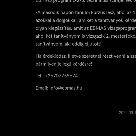
EBMAS program 1-2-3. technikusi szintjeinek t
-A második napon tanulói kurzus lesz, ahol az 
azokkal a dolgokkal, amiket a tanítványok kérd
olyan kiegészítés, amit az EBMAS vizsgaprogram
ahol két tanítványom is vizsgázik 2. mesterfoko
tanítványom, aki eddig eljutott!
Ha érdeklődsz, illetve szeretnél részt venni a 
bármilyen jellegű kérdésre!
Tel.: +36707755674
Email:
info@ebmas.hu
2022.09.1
/