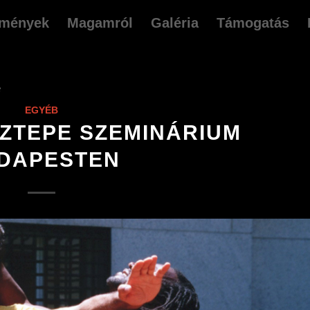
mények
Magamról
Galéria
Támogatás
e
EGYÉB
OZTEPE SZEMINÁRIUM
DAPESTEN