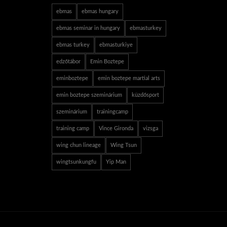
ebmas
ebmas hungary
ebmas seminar in hungary
ebmasturkey
ebmas turkey
ebmasturkiye
edzőtábor
Emin Boztepe
eminboztepe
emin boztepe martial arts
emin boztepe szeminárium
küzdősport
szeminárium
trainingcamp
training camp
Vince Gironda
vizsga
wing chun lineage
Wing Tsun
wingtsunkungfu
Yip Man