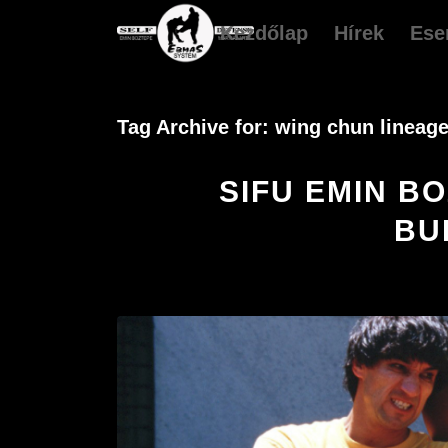
Kezdőlap
Hírek
Ese
Tag Archive for:
wing chun lineag
SIFU EMIN B
BU