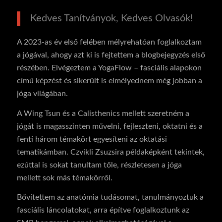
Kedves Tanítványok, Kedves Olvasók!
A 2023-as év első felében mélyrehatóan foglalkoztam
a jógával, ahogy azt ki is fejtettem a blogbejegyzés első
részében. Elvégeztem a YogaFlow – fasciális alapokon
című képzést és sikerült is elmélyednem még jobban a
jóga világában.
A Wing Tsun és a Calisthenics mellett szeretném a
jógát is magasszinten művelni, fejleszteni, oktatni és a
fenti három témakört egyesíteni az oktatási
tematikámban. Czvikli Zsuzsira példaképként tekintek,
ezúttal is sokat tanultam tőle, részletesen a jóga
mellett sok más témakörről.
Bővítettem az anatómia tudásomat, tanulmányoztuk a
fasciális láncolatokat, arra építve foglalkoztunk az