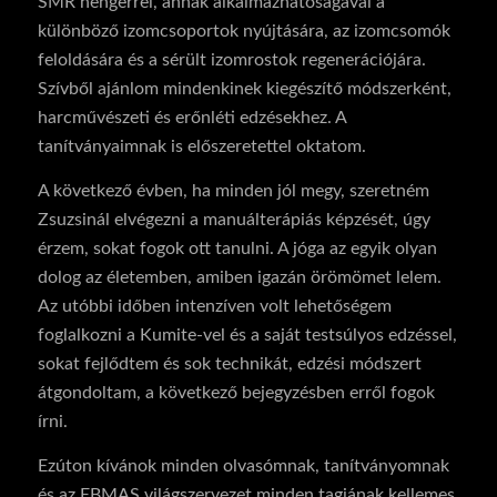
SMR hengerrel, annak alkalmazhatóságával a
különböző izomcsoportok nyújtására, az izomcsomók
feloldására és a sérült izomrostok regenerációjára.
Szívből ajánlom mindenkinek kiegészítő módszerként,
harcművészeti és erőnléti edzésekhez. A
tanítványaimnak is előszeretettel oktatom.
A következő évben, ha minden jól megy, szeretném
Zsuzsinál elvégezni a manuálterápiás képzését, úgy
érzem, sokat fogok ott tanulni. A jóga az egyik olyan
dolog az életemben, amiben igazán örömömet lelem.
Az utóbbi időben intenzíven volt lehetőségem
foglalkozni a Kumite-vel és a saját testsúlyos edzéssel,
sokat fejlődtem és sok technikát, edzési módszert
átgondoltam, a következő bejegyzésben erről fogok
írni.
Ezúton kívánok minden olvasómnak, tanítványomnak
és az EBMAS világszervezet minden tagjának kellemes