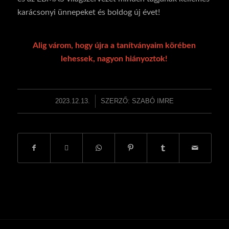
karácsonyi ünnepeket és boldog új évet!
Alig várom, hogy újra a tanítványaim körében
lehessek, nagyon hiányoztok!
2023.12.13.
/
SZERZŐ:
SZABÓ IMRE