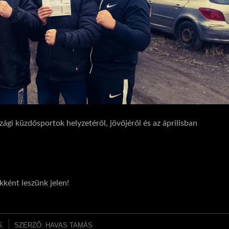
gi küzdősportok helyzetéről, jövőjéről és az áprilisban
kként leszünk jelen!
6.
SZERZŐ:
HAVAS TAMÁS