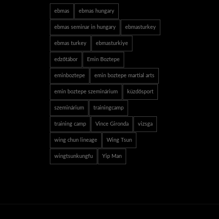
ebmas
ebmas hungary
ebmas seminar in hungary
ebmasturkey
ebmas turkey
ebmasturkiye
edzőtábor
Emin Boztepe
eminboztepe
emin boztepe martial arts
emin boztepe szeminárium
küzdősport
szeminárium
trainingcamp
training camp
Vince Gironda
vizsga
wing chun lineage
Wing Tsun
wingtsunkungfu
Yip Man