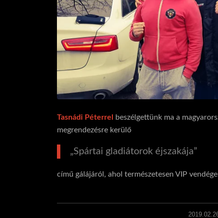
Tasnádi Péterrel
beszélgettünk ma a magyarorszá
megrendezésre kerülő
„Spártai gladiátorok éjszakája”
című gálájáról, ahol természetesen VIP vendége
2019.02.2
/