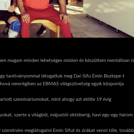
tem magam minden lehetséges módon és készültem mentálisan i
égy tanítványommal látogattuk meg Dai-Sifu Emin Boztepe-t
 ahová nemrégiben az EBMAS világszövetség egyik központja
rtott szemináriumokat, mint ahogy azt előtte 19 évig
okat, szerte a világból, májustól-októberig, havi egy-egy három
 szeretném meglátogatni Emin Sifut és órákat venni tőle, továb