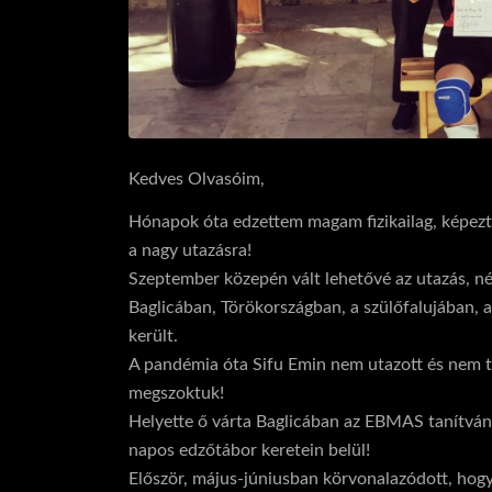
Kedves Olvasóim,
Hónapok óta edzettem magam fizikailag, képez
a nagy utazásra!
Szeptember közepén vált lehetővé az utazás, n
Baglicában, Törökországban, a szülőfalujában,
került.
A pandémia óta Sifu Emin nem utazott és nem ta
megszoktuk!
Helyette ő várta Baglicában az EBMAS tanítvány
napos edzőtábor keretein belül!
Először, május-júniusban körvonalazódott, hogy