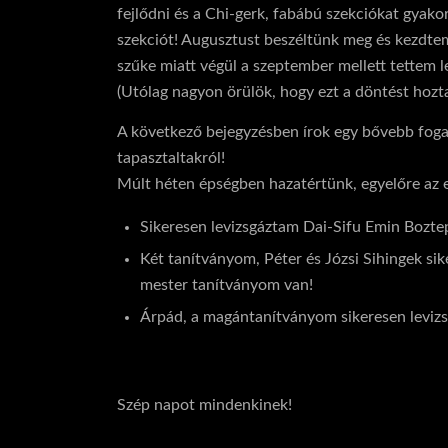
fejlődni és a Chi-gerk, fabábú szekciókat gyak
szekciót! Augusztust beszéltünk meg és kezdtem 
szűke miatt végül a szeptember mellett tettem 
(Utólag nagyon örülök, hogy ezt a döntést hoz
A következő bejegyzésben írok egy bővebb fog
tapasztaltakról!
Múlt héten épségben hazatértünk, egyelőre az 
Sikeresen levizsgáztam Dai-Sifu Emin Bozte
Két tanítványom, Péter és Józsi Sihingek si
mester tanítványom van!
Árpád, a magántanítványom sikeresen levizs
Szép napot mindenkinek!