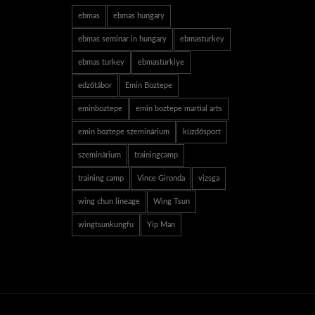
ebmas
ebmas hungary
ebmas seminar in hungary
ebmasturkey
ebmas turkey
ebmasturkiye
edzőtábor
Emin Boztepe
eminboztepe
emin boztepe martial arts
emin boztepe szeminárium
küzdősport
szeminárium
trainingcamp
training camp
Vince Gironda
vizsga
wing chun lineage
Wing Tsun
wingtsunkungfu
Yip Man