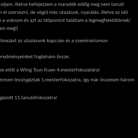
oroljam, illetve befejezzem a maradék eddig meg nem tanult
el szervezni, de végül más utazások, nyaralás, illetve az idő
le a voksom és azt az időpontot találtam a legmegfelelőbbnek!
tam meg!)
almazást az utazásunk kapcsán és a szemináriumon
eredményeinket foglalnám össze:
pe előtt a Wing Tsun Kuen 4.mesterfokozatára!
keresen levizsgáztak 1.mesterfokozatra, így már összesen három
gázott 11.tanulófokozatra!