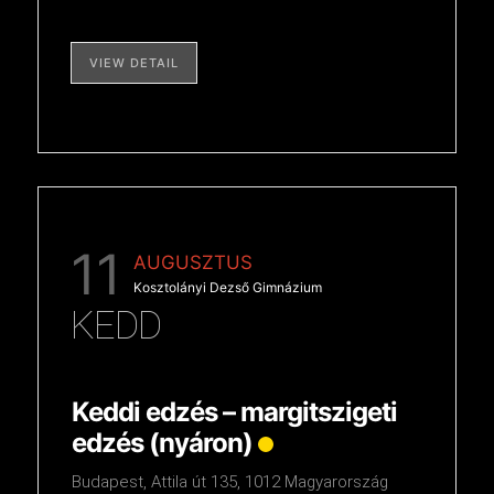
VIEW DETAIL
11
AUGUSZTUS
Kosztolányi Dezső Gimnázium
KEDD
Keddi edzés – margitszigeti
edzés (nyáron)
Budapest, Attila út 135, 1012 Magyarország