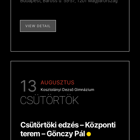
Budapest, Baross u. 55-57, 1201 Magyarország
VIEW DETAIL
13
AUGUSZTUS
Kosztolányi Dezső Gimnázium
CSÜTÖRTÖK
Csütörtöki edzés – Központi
terem – Gönczy Pál