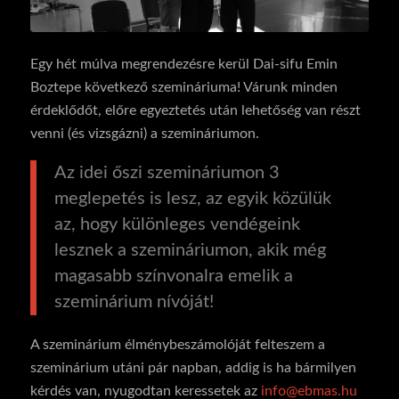
Egy hét múlva megrendezésre kerül Dai-sifu Emin
Boztepe következő szemináriuma!
Várunk minden
érdeklődőt, előre egyeztetés után lehetőség van részt
venni (és vizsgázni) a szemináriumon.
Az idei őszi szemináriumon 3
meglepetés is lesz, az egyik közülük
az, hogy különleges vendégeink
lesznek a szemináriumon, akik még
magasabb színvonalra emelik a
szeminárium nívóját!
A szeminárium élménybeszámolóját felteszem a
szeminárium utáni pár napban, addig is ha bármilyen
kérdés van, nyugodtan keressetek az
info@ebmas.hu