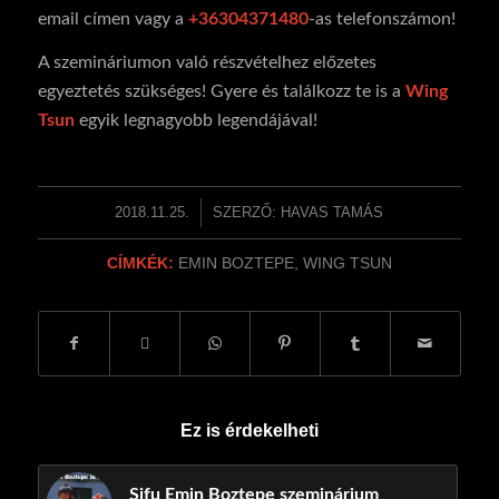
email címen vagy a
+36304371480
-as telefonszámon!
A szemináriumon való részvételhez előzetes
egyeztetés szükséges! Gyere és találkozz te is a
Wing
Tsun
egyik legnagyobb legendájával!
2018.11.25.
/
SZERZŐ:
HAVAS TAMÁS
CÍMKÉK:
EMIN BOZTEPE
,
WING TSUN
Ez is érdekelheti
Sifu Emin Boztepe szeminárium